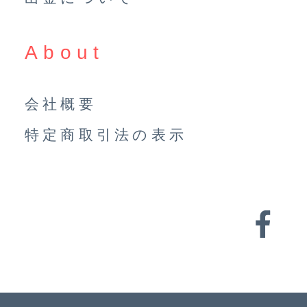
About
会社概要
特定商取引法の表示