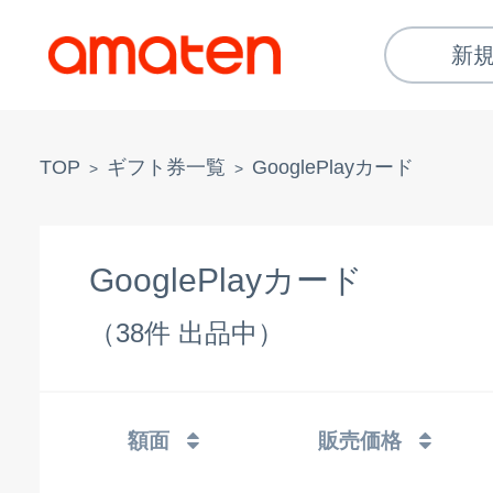
新
TOP
ギフト券一覧
GooglePlayカード
>
>
GooglePlayカード
（38件 出品中）
額面
販売価格