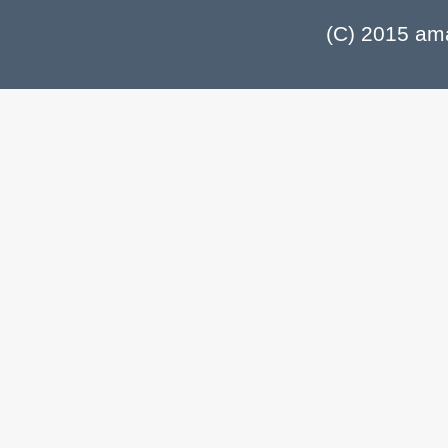
(C) 2015 