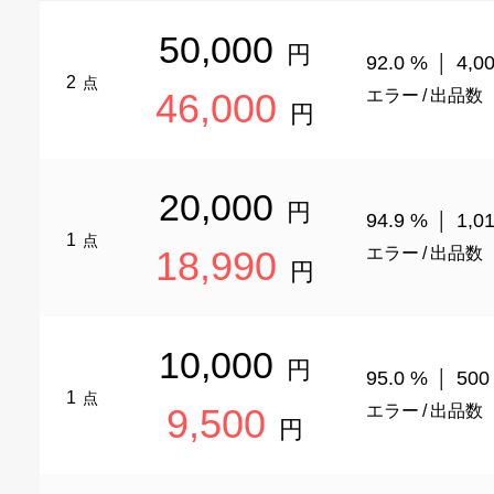
50,000
円
92.0
%
4,0
│
2
点
46,000
エラー / 出品数
円
20,000
円
94.9
%
1,0
│
1
点
18,990
エラー / 出品数
円
10,000
円
95.0
%
500
│
1
点
9,500
エラー / 出品数
円