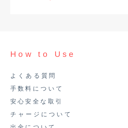
How to Use
よくある質問
手数料について
安心安全な取引
チャージについて
出金について