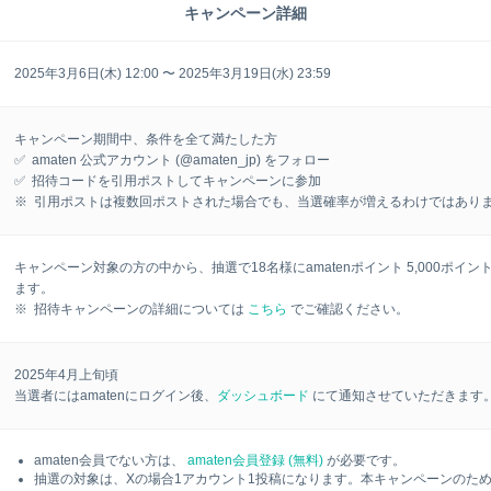
キャンペーン詳細
2025年3月6日(木) 12:00 〜 2025年3月19日(水) 23:59
キャンペーン期間中、条件を全て満たした方
✅ amaten 公式アカウント (@amaten_jp) をフォロー
✅ 招待コードを引用ポストしてキャンペーンに参加
※ 引用ポストは複数回ポストされた場合でも、当選確率が増えるわけではあり
キャンペーン対象の方の中から、抽選で18名様にamatenポイント 5,000ポイ
ます。
※ 招待キャンペーンの詳細については
こちら
でご確認ください。
2025年4月上旬頃
当選者にはamatenにログイン後、
ダッシュボード
にて通知させていただきます
amaten会員でない方は、
amaten会員登録 (無料)
が必要です。
抽選の対象は、Xの場合1アカウント1投稿になります。本キャンペーンのた