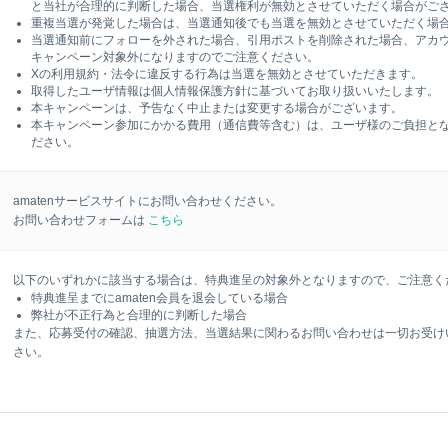
と当社が合理的に判断した場合、当選権利が無効とさせていただく場合がご
重複当選が発覚した場合は、当選通知後でも当選を無効とさせていただく場
当選通知前にフォローを外された場合、引用ポストを削除された場合、アカ
キャンペーン対象外になりますのでご注意ください。
Xの利用規約・法令に違反する行為は当選を無効とさせていただきます。
取得したユーザ情報は個人情報保護方針に基づいてお取り扱いいたします。
本キャンペーンは、予告なく中止または変更する場合がございます。
本キャンペーン参加にかかる費用（通信費等含む）は、ユーザ様のご負担と
ださい。
amatenサービスサイトにお問い合わせください。
お問い合わせフォームは
こちら
以下のいずれかに該当する場合は、特典進呈の対象外となりますので、ご注意く
特典進呈までにamaten会員を退会している場合
弊社が不正行為と合理的に判断した場合
また、応募受付の確認、抽選方法、当選結果に関わるお問い合わせは一切お受け
さい。